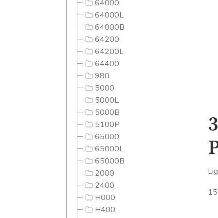
64000
64000L
64000B
64200
64200L
64400
980
5000
5000L
5000B
3
5100P
65000
65000L
65000B
Lig
2000
2400
15
H000
H400