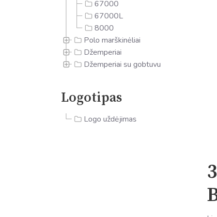
67000
67000L
8000
Polo marškinėliai
Džemperiai
Džemperiai su gobtuvu
Logotipas
Logo uždėjimas
B