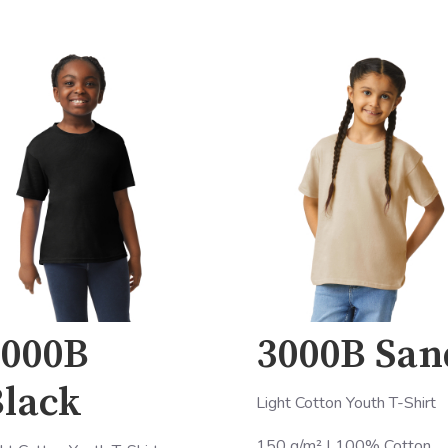
3000B
3000B San
lack
Light Cotton Youth T-Shirt
150 g/m² | 100% Cotton