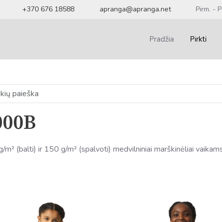
+370 676 18588
apranga@apranga.net
Pirm. - P
Pradžia
Pirkti
000B
/m² (balti) ir 150 g/m² (spalvoti) medvilniniai marškinėliai vaikam