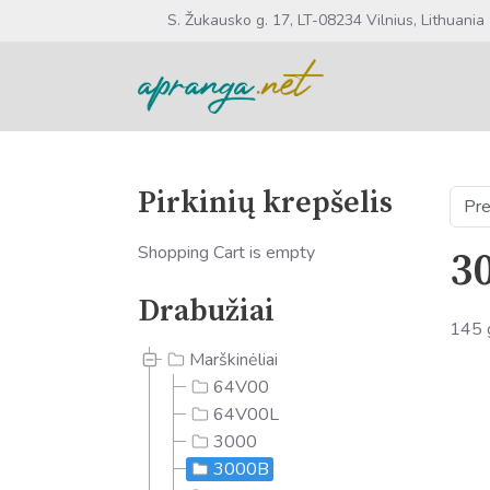
S. Žukausko g. 17, LT-08234 Vilnius, Lithuania
Pirkinių krepšelis
Shopping Cart is empty
3
Drabužiai
145 g
Marškinėliai
64V00
64V00L
3000
3000B