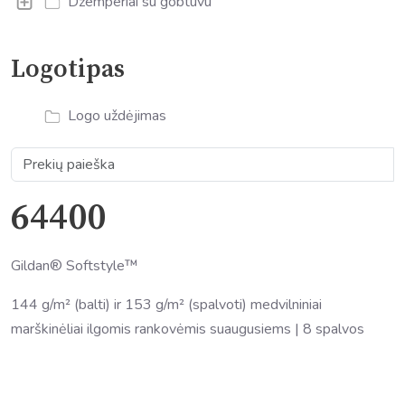
Džemperiai su gobtuvu
Logotipas
Logo uždėjimas
64400
Gildan® Softstyle™
144 g/m² (balti) ir 153 g/m² (spalvoti) medvilniniai
marškinėliai ilgomis rankovėmis suaugusiems | 8 spalvos