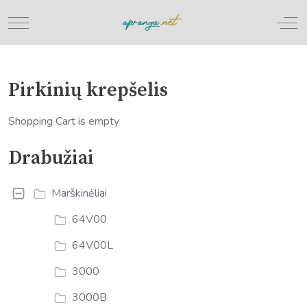
Mobile Menu Toggle
Off
Pirkinių krepšelis
Shopping Cart is empty
Drabužiai
Marškinėliai
64V00
64V00L
3000
3000B