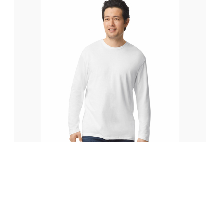
64400 White
Adult Long Sleeve T-Shirt Gildan® Softstyle™